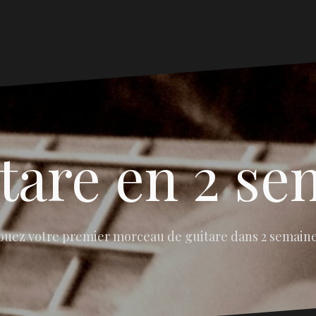
tare en 2 s
ouez votre premier morceau de guitare dans 2 semain