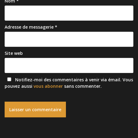
Nom
*
n
e
n
ê
n
ê
t
ê
t
r
t
r
e
r
e
)
e
)
)
Adresse de messagerie
*
Site web
Notifiez-moi des commentaires à venir via émail. Vous
pouvez aussi
vous abonner
sans commenter.