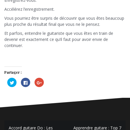
Enregistrez-vous.
Accélérez l’enregistrement.
Vous pourriez être surpris de découvrir que vous êtes beaucoup
plus proche du résultat final que vous ne le pensez.
Et parfois, entendre le guitariste que vous êtes en train de
devenir est exactement ce qu’il faut pour avoir envie de
continuer.
Partager :
C
C
C
l
l
l
i
i
i
q
q
q
u
u
u
e
e
e
z
z
z
p
p
p
o
o
o
u
u
u
r
r
r
p
p
p
Navigation
a
a
a
r
r
r
Accord guitare Do : Les
Apprendre guitare : Top 7