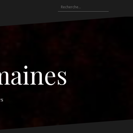
Rechercher :
emaines
es