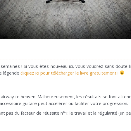
2 semaines ! Si vous êtes nouveau ici, vous voudrez sans doute l
de légende
cliquez ici pour télécharger le livre gratuitement !
stairway to heaven. Malheureusement, les résultats se font atten
cessoire guitare peut accélérer ou faciliter votre progression.
 pas du facteur de réussite n°1: le travail et la régularité (un peu