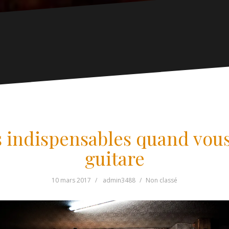
s indispensables quand vo
guitare
10 mars 2017
admin3488
Non classé