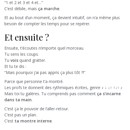
“1 et 2 et 3 et 4 et…”
C’est débile, mais
ça marche
.
Et au bout d’un moment, ça devient intuitif, on n’a même plus
besoin de compter les temps pour se repérer.
Et ensuite ?
Ensuite, t’écoutes n’importe quel morceau.
Tu sens les coups.
Tu
vois
quand gratter.
Et tu te dis :
“Mais pourquoi j’ai pas appris ça plus tôt ?!”
Parce que personne t’a montré.
Les profs te donnent des rythmiques écrites, genre ♪ ↓ ↓↑ ↑↓↑ ♪
Mais toi tu galères. Tu comprends pas comment
ça s’incarne
dans ta main
.
C’est ça le pouvoir de l’aller-retour.
C’est pas un plan.
C’est
ta montre interne
.