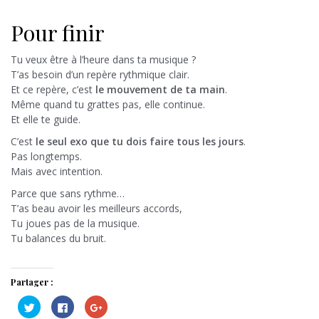
Pour finir
Tu veux être à l’heure dans ta musique ?
T’as besoin d’un repère rythmique clair.
Et ce repère, c’est
le mouvement de ta main
.
Même quand tu grattes pas, elle continue.
Et elle te guide.
C’est
le seul exo que tu dois faire tous les jours
.
Pas longtemps.
Mais avec intention.
Parce que sans rythme…
T’as beau avoir les meilleurs accords,
Tu joues pas de la musique.
Tu balances du bruit.
Partager :
C
C
C
l
l
l