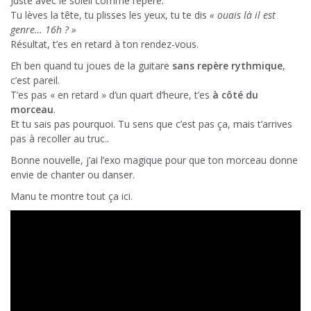
Juste avec le soleil comme repère.
Tu lèves la tête, tu plisses les yeux, tu te dis
« ouais là il est
genre… 16h ? »
Résultat, t’es en retard à ton rendez-vous.
Eh ben quand tu joues de la guitare
sans repère rythmique
,
c’est pareil.
T’es pas « en retard » d’un quart d’heure, t’es
à côté du
morceau
.
Et tu sais pas pourquoi. Tu sens que c’est pas ça, mais t’arrives
pas à recoller au truc..
Bonne nouvelle, j’ai l’exo magique pour que ton morceau donne
envie de chanter ou danser.
Manu te montre tout ça ici.