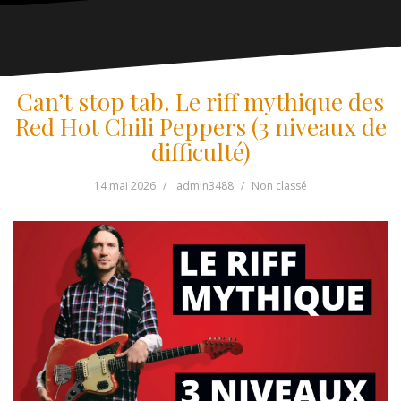
Can’t stop tab. Le riff mythique des
Red Hot Chili Peppers (3 niveaux de
difficulté)
14 mai 2026
admin3488
Non classé