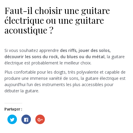
Faut-il choisir une guitare
électrique ou une guitare
acoustique ?
Si vous souhaitez apprendre
des riffs, jouer des solos,
découvrir les sons du rock, du blues ou du métal
, la guitare
électrique est probablement le meilleur choix.
Plus confortable pour les doigts, très polyvalente et capable de
produire une immense variété de sons, la guitare électrique est
aujourd’hui l’un des instruments les plus accessibles pour
débuter la guitare.
Partager :
C
C
C
l
l
l
i
i
i
q
q
q
u
u
u