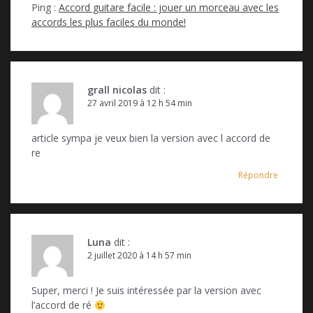
s
n
s
Ping :
Accord guitare facile : jouer un morceau avec les
u
s
u
n
u
n
accords les plus faciles du monde!
e
n
e
n
e
n
o
n
o
u
o
u
v
u
v
e
v
e
l
e
l
l
l
l
grall nicolas
dit :
e
l
e
f
e
f
27 avril 2019 à 12 h 54 min
e
f
e
n
e
n
ê
n
ê
t
ê
t
article sympa je veux bien la version avec l accord de
r
t
r
re
e
r
e
)
e
)
)
Répondre
Luna
dit :
2 juillet 2020 à 14 h 57 min
Super, merci ! Je suis intéressée par la version avec
l’accord de ré